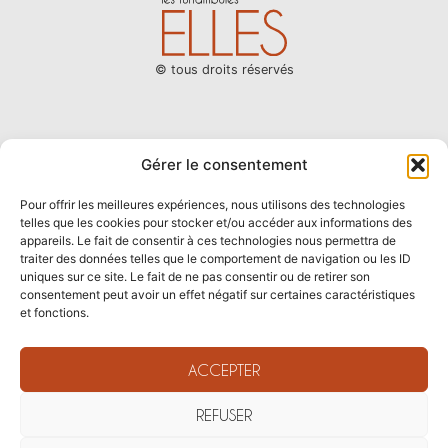
© tous droits réservés
LES FUNAMBULES
ACTUALITÉS
Gérer le consentement
CHANSONS D’AMOUR(S)
BOUTIQUE
Pour offrir les meilleures expériences, nous utilisons des technologies
telles que les cookies pour stocker et/ou accéder aux informations des
appareils. Le fait de consentir à ces technologies nous permettra de
traiter des données telles que le comportement de navigation ou les ID
VOIR LE SITE DES CHANSONS D'AMOUR(S)
uniques sur ce site. Le fait de ne pas consentir ou de retirer son
consentement peut avoir un effet négatif sur certaines caractéristiques
et fonctions.
NEWSLETTER
ACCEPTER
CONTACT
REFUSER
FAIRE UN DON