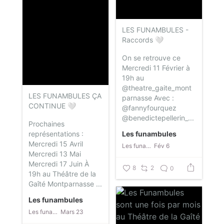
LES FUNAMBULES -
Raccords 🤍
On se retrouve ce
Mercredi 11 Février à
19h au
@theatre_gaite_mont
LES FUNAMBULES ÇA
parnasse
Avec :
CONTINUE 🤍
@fannyfourquez
@benedictepellerin_...
Prochaines
représentations :
Les funambules
Mercredi 15 Avril
Les funambules
Fév 6
Mercredi 13 Mai
Mercredi 17 Juin
À
8
2
0
19h au Théâtre de la
Gaîté Montparnasse
...
Les funambules
Les funambules
Mars 23