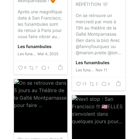
Montparnasse ! 😍
RÉPÉTITION 🤍
Après une magnifique
On se retrouve un
date à San Francisco,
mercredi par mois à
les funambules sont
19h au théâtre de la
de retour à Paris pour
Gaîté Montparnasse
vous faire vibrer au...
(lien dans la bio)
Avec
Les funambules
@fannyfourquez ou
@marion.preite
@ion...
Les funambules
Mai 4, 2025
Les funambules
6
7
1
Les funambules
Nov 11
13
2
0