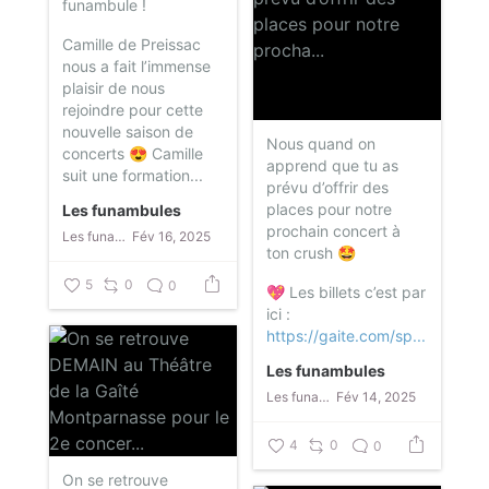
funambule !
Camille de Preissac
nous a fait l’immense
plaisir de nous
rejoindre pour cette
nouvelle saison de
Nous quand on
concerts 😍
Camille
apprend que tu as
suit une formation...
prévu d’offrir des
places pour notre
Les funambules
prochain concert à
Les funambules
Fév 16, 2025
ton crush 🤩
5
0
0
💖 Les billets c’est par
ici :
https://gaite.com/sp...
Les funambules
Les funambules
Fév 14, 2025
4
0
0
On se retrouve