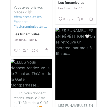
Les funambules
Vous avez pris vos
Les funambules
Jan 15
places ? 🤍
#feminisme
#elles
8
2
0
#concert
#lesfunambules
#m...
Les funambules
Les funambules
Déc 5
5
1
0
ELLES vous donnent
rendez-vous le 7 mai
au Théâtre de la Gaîté
LES FUNAMBULES EN