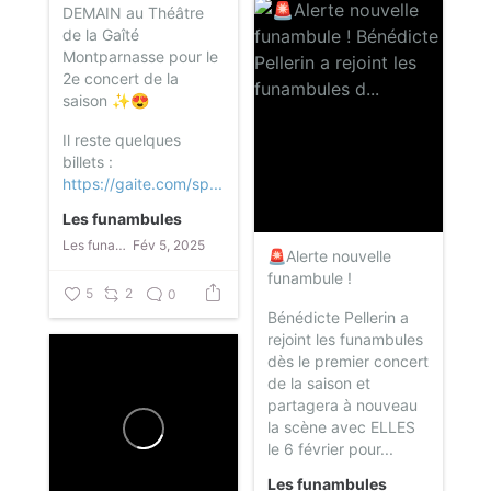
DEMAIN au Théâtre
de la Gaîté
Montparnasse pour le
2e concert de la
saison ✨😍
Il reste quelques
billets :
https://gaite.com/sp...
Les funambules
Les funambules
Fév 5, 2025
🚨Alerte nouvelle
funambule !
5
2
0
Bénédicte Pellerin a
rejoint les funambules
dès le premier concert
de la saison et
partagera à nouveau
la scène avec ELLES
le 6 février pour...
Les funambules