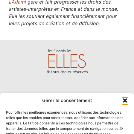
L’Adami
gère et fait progresser les droits des
artistes-interprètes en France et dans le monde.
Elle les soutient également financièrement pour
leurs projets de création et de diffusion.
© tous droits réservés
LES FUNAMBULES
ACTUALITÉS
Gérer le consentement
CHANSONS D’AMOUR(S)
BOUTIQUE
Pour offrir les meilleures expériences, nous utilisons des technologies
telles que les cookies pour stocker et/ou accéder aux informations des
appareils. Le fait de consentir à ces technologies nous permettra de
traiter des données telles que le comportement de navigation ou les ID
VOIR LE SITE DES CHANSONS D'AMOUR(S)
uniques sur ce site. Le fait de ne pas consentir ou de retirer son