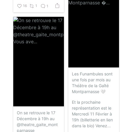
16
1
1
Les Funambules sont
une fois par mois au
Théâtre de la Gaîté
Montparnasse 🤍
Et la prochaine
représentation est le
On se retrouve le 17
Mercredi 11 Février à
Décembre à 19h au
19h (billetterie en lien
@theatre_gaite_mont
dans la bio)
Venez...
parnasse