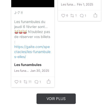
Les funambules
Fév 1, 2025
J-7 !!
6
1
1
Les funambules du
jeudi 6 février sont…
🥁🥁🥁
N’oubliez pas
de réserver vos billets
:
https://gaite.com/spe
ctacles/les-funambule
s-elles/
Les funambules
Les funambules
Jan 30, 2025
5
11
1
VOIR PLUS