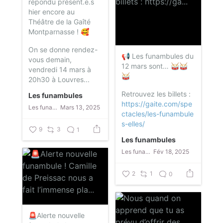
répondu présent.e.s
hier encore au
Théâtre de la Gaîté
Montparnasse ! 🥰
On se donne rendez-
📢 Les funambules du
vous demain,
12 mars sont… 🥁🥁
vendredi 14 mars à
🥁
20h30 à Louvres...
Retrouvez les billets :
Les funambules
https://gaite.com/spe
Les funambules
Mars 13, 2025
ctacles/les-funambule
s-elles/
9
3
1
Les funambules
Les funambules
Fév 18, 2025
2
1
0
🚨Alerte nouvelle