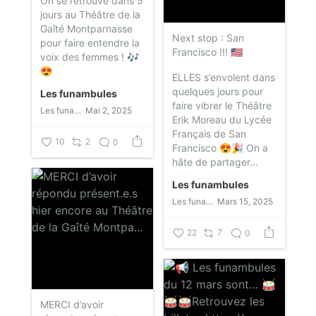
On se retrouve dans 5
jours au Théâtre de la
Gaîté Montparnasse
Next stop : San
pour faire entendre la
Francisco !!! 🇺🇸
voix des femmes ! 🎶
😍
ELLES s’envolent dans
quelques jours pour
Les funambules
faire vibrer le Théâtre
Les funambules
Mai 2, 2025
Erik Moreau du Lycée
Français de San
10
2
0
Francisco 😍🎉
On a
hâte de partager...
Les funambules
Les funambules
Mars 15, 2025
22
7
0
MERCI d’avoir